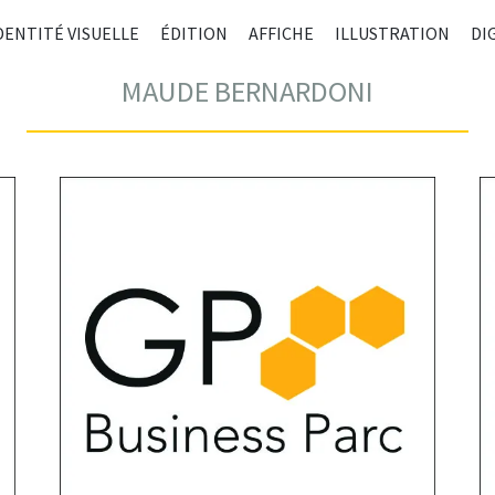
ALLE
DENTITÉ VISUELLE
ÉDITION
AFFICHE
ILLUSTRATION
DI
AU
CONT
MAUDE BERNARDONI
PRIN