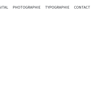
R
GITAL
PHOTOGRAPHIE
TYPOGRAPHIE
CONTACT
ENU
CIPAL