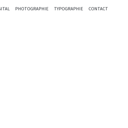
R
GITAL
PHOTOGRAPHIE
TYPOGRAPHIE
CONTACT
ENU
CIPAL