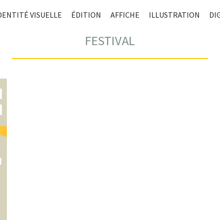
ALLE
DENTITÉ VISUELLE
ÉDITION
AFFICHE
ILLUSTRATION
DI
AU
CONT
FESTIVAL
PRIN