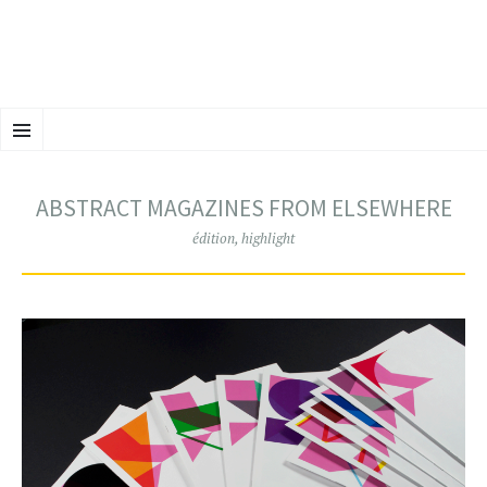
ALLER
Menu
AU
CONTENU
PRINCIPAL
ABSTRACT MAGAZINES FROM ELSEWHERE
édition
,
highlight