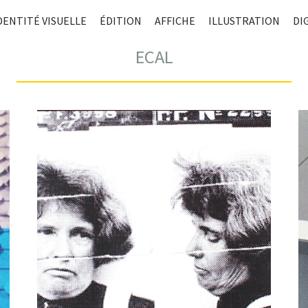
ALLE
DENTITÉ VISUELLE
ÉDITION
AFFICHE
ILLUSTRATION
DI
AU
CONT
ECAL
PRIN