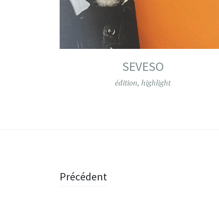
SEVESO
édition
,
highlight
Navigation
Précédent
des