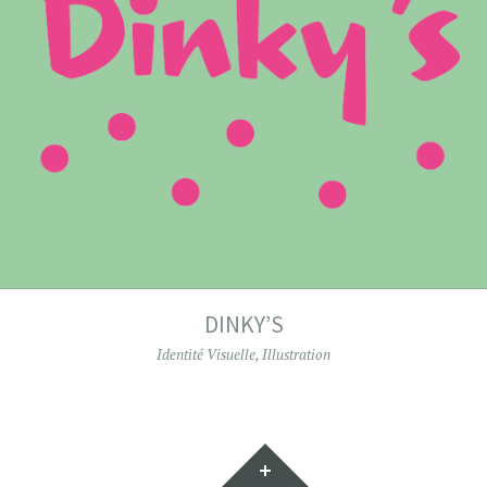
DINKY’S
Identité Visuelle
,
Illustration
Gadgets